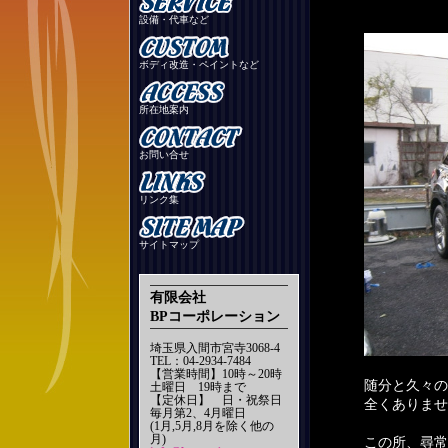
設備・代車など
ボディ改造・ペイントなど
所在地案内
お問い合せ
リンク集
サイトマップ
有限会社
BPコーポレーション
埼玉県入間市宮寺3068-4
TEL：04-2934-7484
【営業時間】10時～20時
随分と久々の
土曜日 19時まで
【定休日】 日・祝祭日
全くありませ
毎月第2、4月曜日
(1月,5月,8月を除く他の
月)
この所、尋常