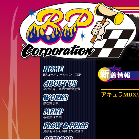
BPコーポレーション TOP
会社紹介～当店の鈑金塗装
アキュラMDX
修理実例集
各種業務案内
見積もりから納車までの流れ