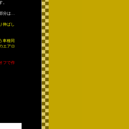
す。
部分は…
り伸ばし
う車種同
のエアロ
オフで作