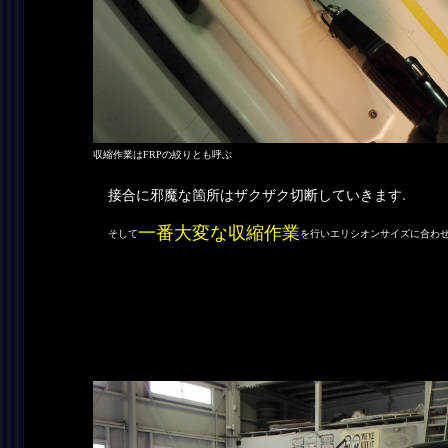
収縮作業はFRPの絞りとも呼ぶ
接合に邪魔な箇所はザクザク切断していきます
。
一番大変な収縮作業
そして
を行いエリシオンサイズに合わ