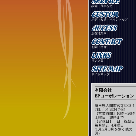
設備・代車など
ボディ改造・ペイントなど
所在地案内
お問い合せ
リンク集
サイトマップ
有限会社
BPコーポレーション
埼玉県入間市宮寺3068-4
TEL：04-2934-7484
【営業時間】10時～20時
土曜日 19時まで
【定休日】 日・祝祭日
毎月第2、4月曜日
(1月,5月,8月を除く他の
月)