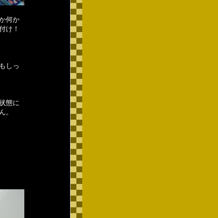
か何か
り付け！
もしっ
状態に
ん。