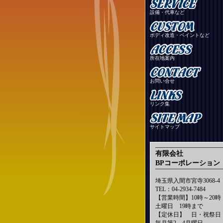
設備・代車など
ボディ改造・ペイントなど
所在地案内
お問い合せ
リンク集
サイトマップ
有限会社
BPコーポレーション
埼玉県入間市宮寺3068-4
TEL：04-2934-7484
【営業時間】10時～20時
土曜日 19時まで
【定休日】 日・祝祭日