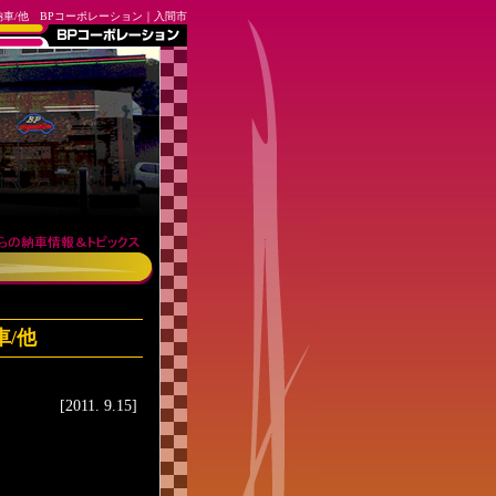
車/他 BPコーポレーション｜入間市
/他
[2011. 9.15]