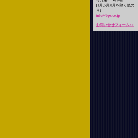
毎月第2、4月曜日
(1月,5月,8月を除く他の
月)
info@bpc.co.jp
お問い合せフォーム>>