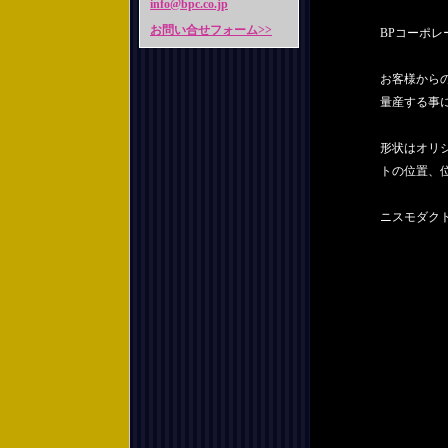
info@bpc.co.jp
お問い合せフォーム>>
BPコーポ
お客様から
量産する事
形状はオリ
トの位置、
ニスモダク