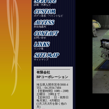
設備・代車など
ボディ改造・ペイントなど
所在地案内
お問い合せ
リンク集
サイトマップ
有限会社
BPコーポレーション
埼玉県入間市宮寺3068-4
TEL：04-2934-7484
【営業時間】10時～20時
土曜日 19時まで
【定休日】 日・祝祭日
毎月第2、4月曜日
(1月,5月,8月を除く他の
月)