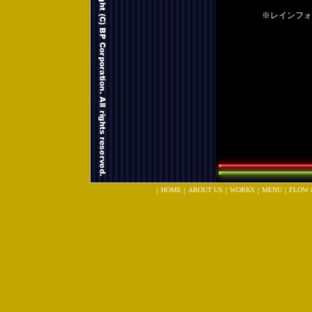
※レインフォ
HOME
ABOUT US
WORKS
MENU
FLOW 
｜
｜
｜
｜
｜