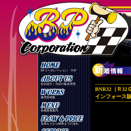
BPコーポレーション TOP
会社紹介～当店の鈑金塗装
BNR32（Ｒ
インフォース
修理実例集
各種業務案内
見積もりから納車までの流れ