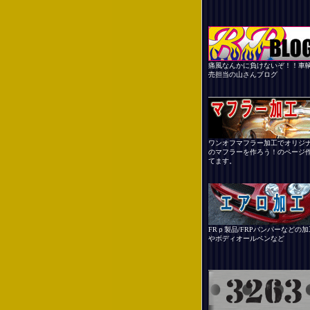
痛風なんかに負けないぞ！！車
売担当の山さんブログ
ワンオフマフラー加工でオリジ
のマフラーを作ろう！のページ
てます。
FRｐ製品/FRPバンパーなどの加
やボディオールペンなど