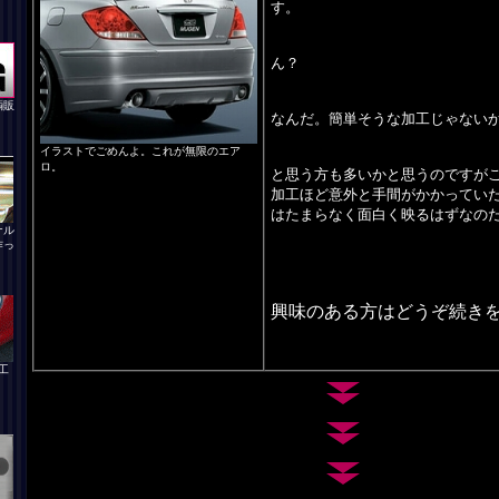
す。
ん？
輌販
なんだ。簡単そうな加工じゃない
イラストでごめんよ。これが無限のエア
ロ。
と思う方も多いかと思うのですがこ
加工ほど意外と手間がかかってい
はたまらなく面白く映るはずなの
ナル
作っ
興味のある方はどうぞ続き
工