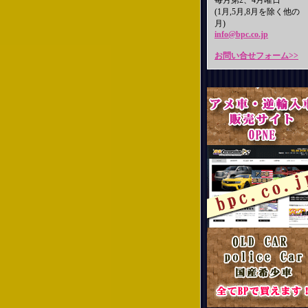
毎月第2、4月曜日
(1月,5月,8月を除く他の
月)
info@bpc.co.jp
お問い合せフォーム>>