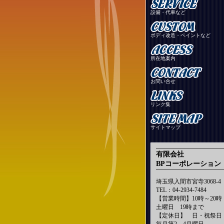
設備・代車など
ボディ改造・ペイントなど
所在地案内
お問い合せ
リンク集
サイトマップ
有限会社
BPコーポレーション
埼玉県入間市宮寺3068-4
TEL：04-2934-7484
【営業時間】10時～20時
土曜日 19時まで
【定休日】 日・祝祭日