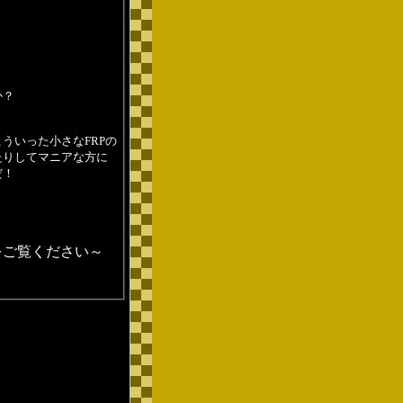
か？
ういった小さなFRPの
たりしてマニアな方に
だ！
をご覧ください～