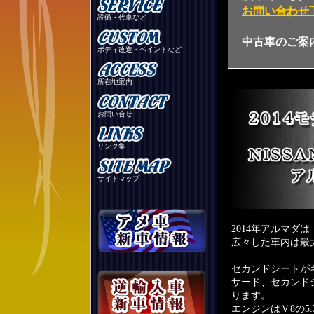
お問い合わせ
設備・代車など
中古車のご案
ボディ改造・ペイントなど
所在地案内
お問い合せ
リンク集
サイトマップ
2014年アルマダは
広々した車内は最
セカンドシートが
サード、セカンド
ります。
エンジンはＶ8の5