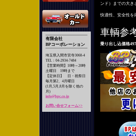
ンド）までの大き
快適性、安全性を
車輌
有限会社
乗り出し込価格4
BPコーポレーション
埼玉県入間市宮寺3068-4
TEL：04-2934-7484
【営業時間】10時～20時
土曜日 19時まで
【定休日】 日・祝祭日
毎月第2、4月曜日
(1月,5月,8月を除く他の
月)
info@bpc.co.jp
お問い合せフォーム>>