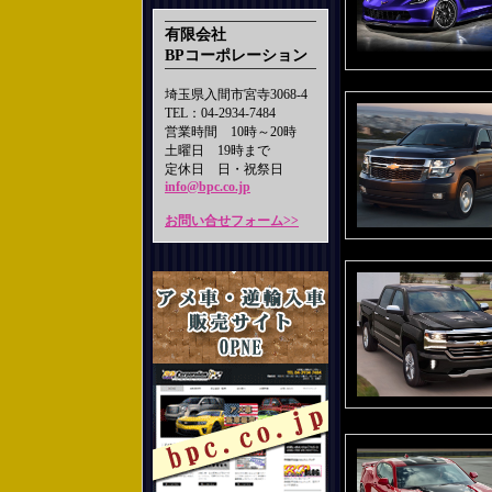
有限会社
BPコーポレーション
埼玉県入間市宮寺3068-4
TEL：04-2934-7484
営業時間 10時～20時
土曜日 19時まで
定休日 日・祝祭日
info@bpc.co.jp
お問い合せフォーム>>