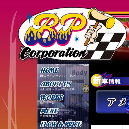
BPコーポレーション TOP
会社紹介～当店の鈑金塗装
修理実例集
各種業務案内