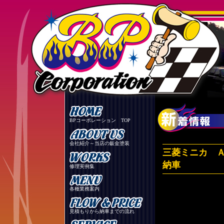
BPコーポレーション TOP
会社紹介～当店の鈑金塗装
三菱ミニカ Ａ
納車
修理実例集
各種業務案内
見積もりから納車までの流れ