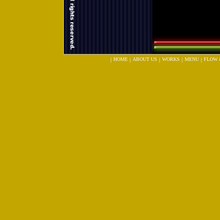
HOME
ABOUT US
WORKS
MENU
FLOW 
｜
｜
｜
｜
｜