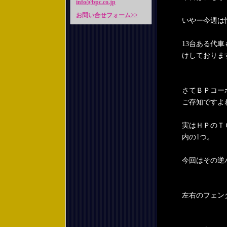
info@bpc.co.jp
お問い合せフォーム>>
いやー今週は
13台ある代
けしておりま
さてＢＰコー
ご存知ですよ
実はＨＰのＴ
内の1つ。
今回はその逆
左右のフェン