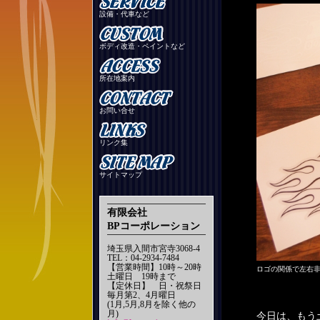
設備・代車など
ボディ改造・ペイントなど
所在地案内
お問い合せ
リンク集
サイトマップ
有限会社
BPコーポレーション
埼玉県入間市宮寺3068-4
TEL：04-2934-7484
【営業時間】10時～20時
ロゴの関係で左右
土曜日 19時まで
【定休日】 日・祝祭日
毎月第2、4月曜日
(1月,5月,8月を除く他の
月)
今日は、もう