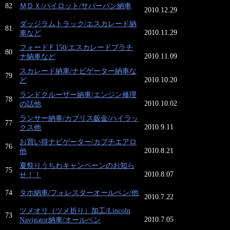
82
ＭＤＸ/パイロット/サバーバン納車
2010.12.29
ダッジラムトラック/エスカレード納
81
2010.11.29
車など
フォードＦ150/エスカレードプラチ
80
2010.11.09
ナ納車など
スカレード納車/ナビゲーター納車な
79
2010.10.20
ど
ランドクルーザー納車/エンジン修理
78
2010.10.02
の話他
ランサー納車/カプリス鈑金/ハイラッ
77
2010.9.11
クス他
お買い得ナビゲーター/カプチエアロ
76
2010.8.21
他
夏祭りうちわキャンペーンのお知ら
75
2010.8.07
せ！！
74
タホ納車/フォレスターオールペン/他
2010.7.22
ツメオリ（ツメ折り）加工/Lincoln
73
2010.7.05
Navigator納車/オールペン