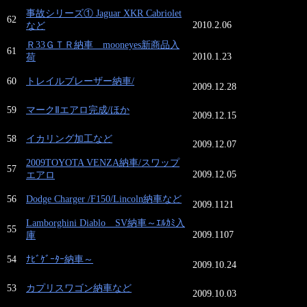
事故シリーズ① Jaguar XKR Cabriolet
62
2010.2.06
など
Ｒ33ＧＴＲ納車 mooneyes新商品入
61
2010.1.23
荷
60
トレイルブレーザー納車/
2009.12.28
59
マークⅡエアロ完成/ほか
2009.12.15
58
イカリング加工など
2009.12.07
2009TOYOTA VENZA納車/スワップ
57
2009.12.05
エアロ
56
Dodge Charger /F150/Lincoln納車など
2009.1121
Lamborghini Diablo SV納車～ｴﾙｶﾐ入
55
2009.1107
庫
54
ﾅﾋﾞｹﾞｰﾀｰ納車～
2009.10.24
53
カプリスワゴン納車など
2009.10.03