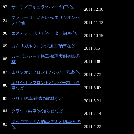
92
サーフ／アキュラ/ハマー/納車/他
2011.12.10
マフラー加工いろいろ/エリシオンバ
91
2011.11.12
ンパ/他
90
エスカレード/ナビゲーター納車/他
2011.10.15
89
カムリガルウィング加工/納車など
2011.915
カーボンシート施工/修理実例/雑誌取
88
2011.8.06
材
87
エリシオンフロントバンパー完成/他
2011.7.23
エリシオンフロントバンパー加工/納
86
2011.6.07
車など
85
セリカ納車/雑誌の取材など
2011.5.21
84
クラウン納車/お知らせなど
2011.2.14
ダッジマグナム納車/デミオ納車/その
83
2011.1.22
他