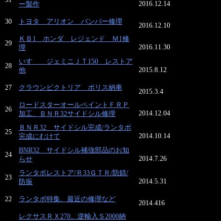
2016.12.14
ー製作
30
トヨタ アリオン バンパー修理
2016.12.10
ＫＢ1 ホンダ レジェンド Ｍ1修
29
2016.11.30
理
いすゞ ジェミニＪＴ150 レストア
28
2015.8.12
他
27
クラウンビクトリア ポリス納車
2015.3.4
ロードスターオールペイントＦＲＰ
26
2014.12.04
加工、ＢＮＲ32サイドシル修理
ＢＮＲ32 サイドシル完成/ランタボ
25
2014.10.14
完成にむけて
BNR32 サイドシル補強部品のお知
24
2014.7.26
らせ
ランタボレストア/Ｒ33ＧＴＲ/防錆/
23
2014.5.31
防振
22
ランタボ特集、最近の修理など
2014.416
レクサスＲＸ270、逆輸入Ｓ2000納