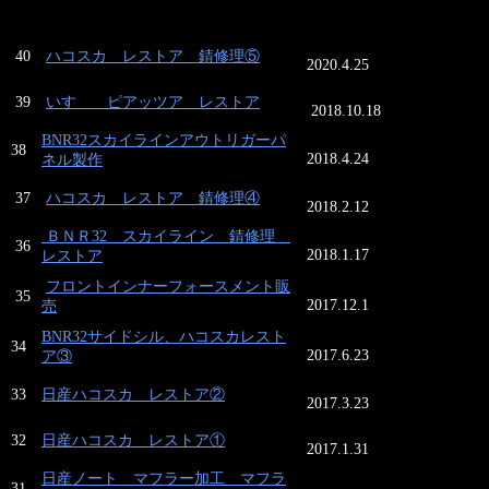
40
ハコスカ レストア 錆修理⑤
2020.4.25
39
いすゞ ピアッツア レストア
2018.10.18
BNR32スカイラインアウトリガーパ
38
2018.4.24
ネル製作
37
ハコスカ レストア 錆修理④
2018.2.12
ＢＮＲ32 スカイライン 錆修理
36
2018.1.17
レストア
フロントインナーフォースメント販
35
2017.12.1
売
BNR32サイドシル、ハコスカレスト
34
2017.6.23
ア③
33
日産ハコスカ レストア②
2017.3.23
32
日産ハコスカ レストア①
2017.1.31
日産ノート マフラー加工 マフラ
31