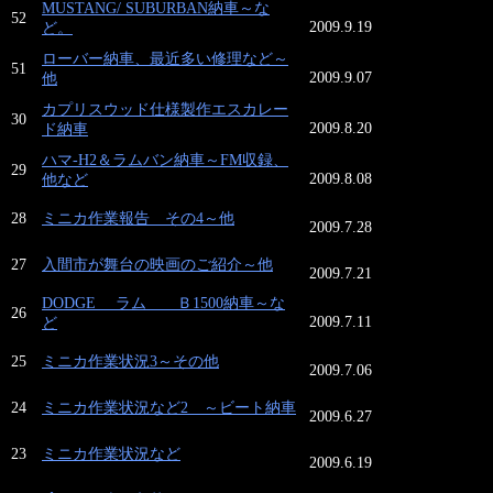
MUSTANG/ SUBURBAN納車～な
52
2009.9.19
ど。
ローバー納車、最近多い修理など～
51
2009.9.07
他
カプリスウッド仕様製作エスカレー
30
2009.8.20
ド納車
ハマ-H2＆ラムバン納車～FM収録、
29
2009.8.08
他など
28
ミニカ作業報告 その4～他
2009.7.28
27
入間市が舞台の映画のご紹介～他
2009.7.21
DODGE ラム Ｂ1500納車～な
26
2009.7.11
ど
25
ミニカ作業状況3～その他
2009.7.06
24
ミニカ作業状況など2 ～ビート納車
2009.6.27
23
ミニカ作業状況など
2009.6.19