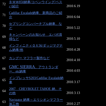
ＢＭＷ850納車/コペンウイング/ベス
72
2010.6.19
パ紹介
Cadillac Escalade納車、新商品のご紹
71
2010.6.04
介
セブリングコンバーチブル納車、な
70
2010.5.22
ど
キャンペーンのお知らせ エバポ清
69
2010.5.10
掃など
インフィニティＱＸ56/ダッジマグナ
68
2010.4.28
ム納車/他
67
カングー マフラー製作など
2010.4.10
GMC SIERRA
、アウトランダ
66
2010.4.03
ー、etc納車
インプレッサS203/Cadillac Escalade納
65
2010.3.17
車
2007 CHEVROLET TAHOE 納、そ
64
2010.3.13
の他
Navigator 納車～エリシオンマフラー
63
2010.2.27
加工他