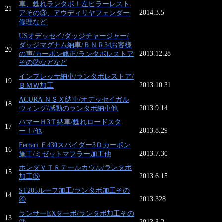
車、甦れランタボ！左ピラーレスト
21
2014.3.5
アその③、アウディリヤフェンダー
修理など
USオデッセイ/ダッジチャージャー/
ダッジマグナム納車/ＢＮＲ34お客様
20
2013.12.28
の声/カーボン修正/ランタボレストア
その②などなど
インプレッサ納車/ランタボレストア/
19
2013.10.31
ＢＭＷ加工
ACURA ＮＳＸ納車/オデッセイガル
18
2013.9.14
ウィング/感動のランタボ納車他
ハマーＨ3Ｔ納車/甦れロードスタ
17
2013.8.29
ー！/他
Ferrari Ｆ430スパイダー3Ｄカーボン
16
2013.7.30
施工/ミゼットマフラー加工他
ホンダＶＴＲテールカウル/ランタボ
15
2013.6.15
加工⑤
ST205ルーフ加工/ランタボ加工その
14
2013.328
④
ランサーEXターボ/ランタボ加工その
13
2013.3.2