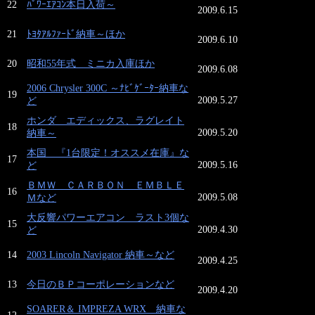
22
ﾊﾟﾜｰｴｱｺﾝ本日入荷～
2009.6.15
21
ﾄﾖﾀｱﾙﾌｧｰﾄﾞ納車～ほか
2009.6.10
20
昭和55年式 ミニカ入庫ほか
2009.6.08
2006 Chrysler 300C ～ﾅﾋﾞｹﾞｰﾀｰ納車な
19
2009.5.27
ど
ホンダ エディックス、ラグレイト
18
2009.5.20
納車～
本国 『1台限定！オススメ在庫』な
17
2009.5.16
ど
ＢＭＷ ＣＡＲＢＯＮ ＥＭＢＬＥ
16
2009.5.08
Ｍなど
大反響パワーエアコン ラスト3個な
15
2009.4.30
ど
14
2003 Lincoln Navigator 納車～など
2009.4.25
13
今日のＢＰコーポレーションなど
2009.4.20
SOARER＆ IMPREZA WRX 納車な