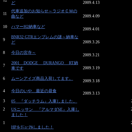
12
2009.4.13
ど
代車追加のお知らせ～ラジオＣＭの
11
2009.4.09
曲など
10
ハマーH2納車など
2009.4.01
BNR32 GTRエンブレムの謎～納車な
9
2009.3.26
ど
8
今日の宮寺～
2009.3.21
2001 DODGE DURANGO RT納
7
2009.3.19
車です
6
ムーンアイズ商品入荷してます。
2009.3.18
4
今日のいや…最近の昼食
2009.3.13
3
05 『ダッチラム』入庫しました。
2
USニッサン 『アルマダSE』入庫し
ました！
1
HPをﾘﾆｭｰｱﾙしました！