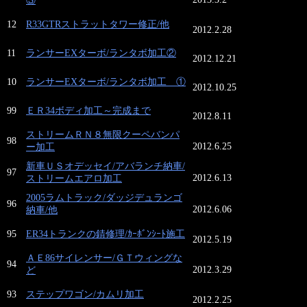
③
12
R33GTRストラットタワー修正/他
2012.2.28
11
ランサーEXターボ/ランタボ加工②
2012.12.21
10
ランサーEXターボ/ランタボ加工 ①
2012.10.25
99
ＥＲ34ボディ加工～完成まで
2012.8.11
ストリームＲＮ８無限クーペバンパ
98
2012.6.25
ー加工
新車ＵＳオデッセイ/アバランチ納車/
97
2012.6.13
ストリームエアロ加工
2005ラムトラック/ダッジデュランゴ
96
2012.6.06
納車/他
95
ER34トランクの錆修理/ｶｰﾎﾞﾝｼｰﾄ施工
2012.5.19
ＡＥ86サイレンサー/ＧＴウィングな
94
2012.3.29
ど
93
ステップワゴン/カムリ加工
2012.2.25